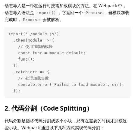
动态导入是一种在运行时按需加载模块的方法。在 Webpack 中，
动态导入语法是
，它返回一个
，当模块加载
import()
Promise
完成时，
会被解析。
Promise
import('./module.js')

  .then(module => {

    // 使用加载的模块

    const func = module.default;

    func();

  })

  .catch(err => {

    // 处理加载失败

    console.error('Failed to load module', err);

  });
2. 代码分割（Code Splitting）
代码分割是指将代码分割成多个小块，只有在需要的时候才加载这
些小块。Webpack 通过以下几种方式实现代码分割：