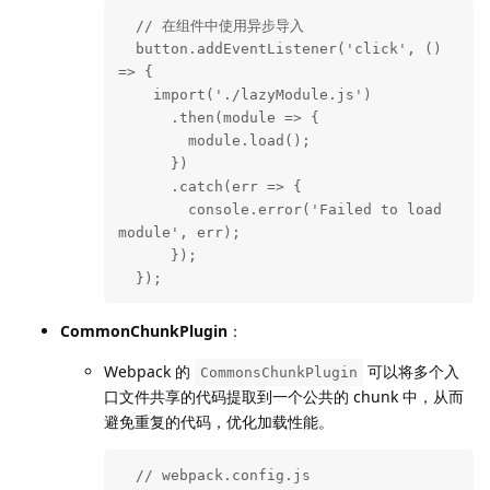
  // 在组件中使用异步导入

  button.addEventListener('click', () 
=> {

    import('./lazyModule.js')

      .then(module => {

        module.load();

      })

      .catch(err => {

        console.error('Failed to load 
module', err);

      });

  });
CommonChunkPlugin
：
Webpack 的
可以将多个入
CommonsChunkPlugin
口文件共享的代码提取到一个公共的 chunk 中，从而
避免重复的代码，优化加载性能。
  // webpack.config.js
