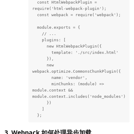
  const HtmlWebpackPlugin = 
require('html-webpack-plugin');

  const webpack = require('webpack');

  module.exports = {

    // ...

    plugins: [

      new HtmlWebpackPlugin({

        template: './src/index.html'

      }),

      new 
webpack.optimize.CommonsChunkPlugin({

        name: 'vendor',

        minChunks: (module) => 
module.context && 
module.context.includes('node_modules')

      })

    ]

  };
3. Webpack 如何处理异步加载