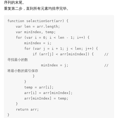
序列的末尾。
重复第二步，直到所有元素均排序完毕。
function selectionSort(arr) {

    var len = arr.length;

    var minIndex, temp;

    for (var i = 0; i < len - 1; i++) {

        minIndex = i;

        for (var j = i + 1; j < len; j++) {

            if (arr[j] < arr[minIndex]) {     // 
寻找最小的数

                minIndex = j;                 // 
将最小数的索引保存

            }

        }

        temp = arr[i];

        arr[i] = arr[minIndex];

        arr[minIndex] = temp;

    }

    return arr;

}