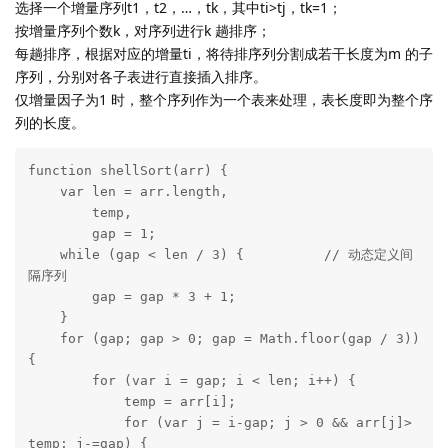
选择一个增量序列t1，t2，…，tk，其中ti>tj，tk=1；
按增量序列个数k，对序列进行k 趟排序；
每趟排序，根据对应的增量ti，将待排序列分割成若干长度为m 的子
序列，分别对各子表进行直接插入排序。
仅增量因子为1 时，整个序列作为一个表来处理，表长度即为整个序
列的长度。
function shellSort(arr) {

    var len = arr.length,

        temp,

        gap = 1;

    while (gap < len / 3) {          // 动态定义间
隔序列

        gap = gap * 3 + 1;

    }

    for (gap; gap > 0; gap = Math.floor(gap / 3)) 
{

        for (var i = gap; i < len; i++) {

            temp = arr[i];

            for (var j = i-gap; j > 0 && arr[j]> 
temp; j-=gap) {
