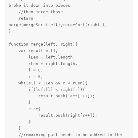
broke it down into pieces

    //then merge those

    return 
merge(mergeSort(left),mergeSort(right));

}

function merge(left, right){

    var result = [],

        lLen = left.length,

        rLen = right.length,

        l = 0,

        r = 0;

    while(l < lLen && r < rLen){

        if(left[l] < right[r]){

            result.push(left[l++]);

        }

        else{

            result.push(right[r++]);

        }

    }

    //remaining part needs to be addred to the 