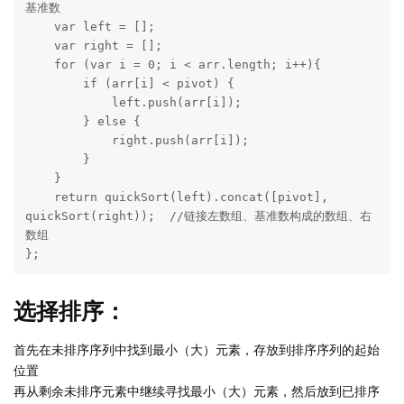
基准数

    var left = [];

    var right = [];

    for (var i = 0; i < arr.length; i++){

        if (arr[i] < pivot) {

            left.push(arr[i]);

        } else {

            right.push(arr[i]);

        }

    }

    return quickSort(left).concat([pivot], 
quickSort(right));  //链接左数组、基准数构成的数组、右
数组

};
选择排序：
首先在未排序序列中找到最小（大）元素，存放到排序序列的起始
位置
再从剩余未排序元素中继续寻找最小（大）元素，然后放到已排序