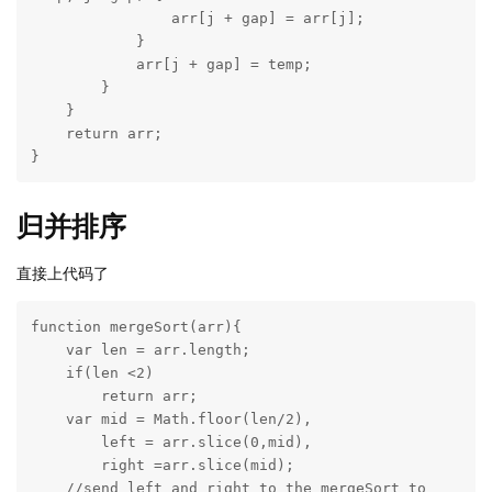
                arr[j + gap] = arr[j];

            }

            arr[j + gap] = temp;

        }

    }

    return arr;

}
归并排序
直接上代码了
function mergeSort(arr){

    var len = arr.length;

    if(len <2)

        return arr;

    var mid = Math.floor(len/2),

        left = arr.slice(0,mid),

        right =arr.slice(mid);

    //send left and right to the mergeSort to 