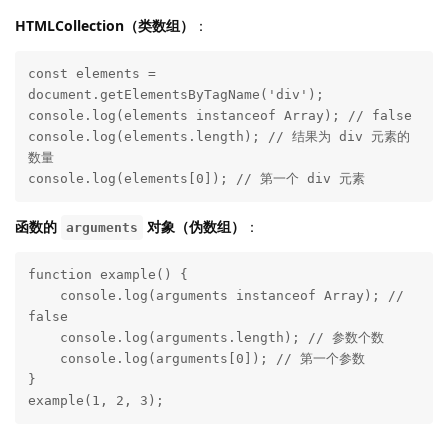
HTMLCollection（类数组）
：
const elements = 
document.getElementsByTagName('div');

console.log(elements instanceof Array); // false

console.log(elements.length); // 结果为 div 元素的
数量

console.log(elements[0]); // 第一个 div 元素
函数的
对象（伪数组）
：
arguments
function example() {

    console.log(arguments instanceof Array); // 
false

    console.log(arguments.length); // 参数个数

    console.log(arguments[0]); // 第一个参数

}

example(1, 2, 3);