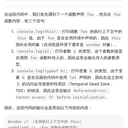
在这段代码中，我们首先遇到了一个函数声明
，然后在
foo
foo
函数内部，有三个语句:
: 打印函数
的执行上下文中的
console.log(this);
foo
值。由于
是在全局环境中声明的，因此
this
foo
this
指向全局对象（在浏览器环境下通常是
对象）。
window
: 打印参数
的类型。这个参数的值是
console.log(p);
p
在调用
函数时传入的，因此这里会输出传入的参数类
foo
型。
: 打印变量
的类型。由于变
console.log(typeof b);
b
量
是在后面的代码中使用
声明的，因此在这之前对
b
let
的访问会导致暂时性死区（Temporal Dead Zone，
b
TDZ）的错误。因此这里会输出
ReferenceError: 
。
Cannot access 'b' before initialization
因此，这段代码的输出会是类似以下内容的内容：
Window // （全局执行上下文中的 this）

undefined // （foo 函数的参数类型）
