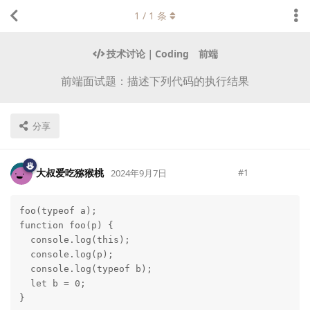
1
/
1
条
技术讨论｜Coding
前端
前端面试题：描述下列代码的执行结果
分享
大叔爱吃猕猴桃
#
1
2024年9月7日
foo(typeof a);

Lv.
223
function foo(p) {

  console.log(this);

  console.log(p);

  console.log(typeof b);

  let b = 0;

}