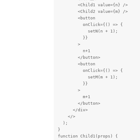
        <Child1 value={n} />

        <Child2 value={m} />

        <button

          onClick={() => {

            setN(n + 1);

          }}

        >

          n+1

        </button>

        <button

          onClick={() => {

            setM(m + 1);

          }}

        >

          m+1

        </button>

      </div>

    </>

  );

}

function Child1(props) {
