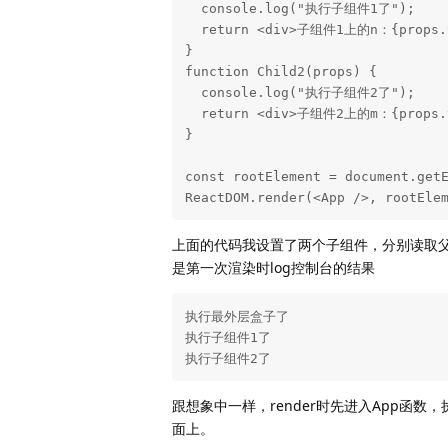
  console.log("执行子组件1了");

  return <div>子组件1上的n：{props.value}</div>;

}

function Child2(props) {

  console.log("执行子组件2了");

  return <div>子组件2上的m：{props.value}</div>;

}

const rootElement = document.getE
ReactDOM.render(<App />, rootEle
上面的代码我设置了两个子组件，分别读取父
是第一次渲染时log控制台的结果
执行最外层盒子了 

执行子组件1了 

执行子组件2了 
跟想象中一样，render时先进入App函数
面上。