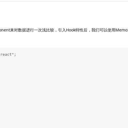
mponent来对数据进行一次浅比较，引入Hook特性后，我们可以使用Me
react";


