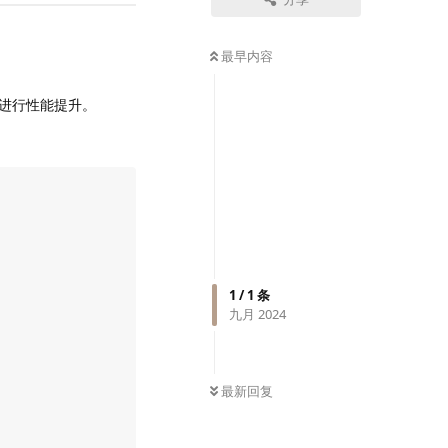
最早内容
mo进行性能提升。
1
/
1
条
九月 2024
最新回复