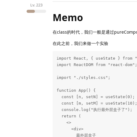
Lv.
223
Memo
在class的时代，我们一般是通过pureCo
在此之前，我们来做一个实验
import React, { useState } from "
import ReactDOM from "react-dom";
import "./styles.css";

function App() {

  const [n, setN] = useState(0);

  const [m, setM] = useState(10);

  console.log("执行最外层盒子了");

  return (

    <>

      <div>

        最外层盒子
