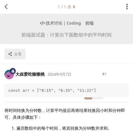
1
/
1
条
技术讨论｜Coding
前端
前端面试题：计算出下面数组中的平均时间
分享
大叔爱吃猕猴桃
#
1
2024年9月7日
const arr = ["8:15", "6:35", "11:22"]
Lv.
223
将时间转换为分钟数，计算平均值后再将结果转换回小时和分钟即
可。具体步骤如下：
遍历数组中的每个时间，将其转换为分钟数并求和。