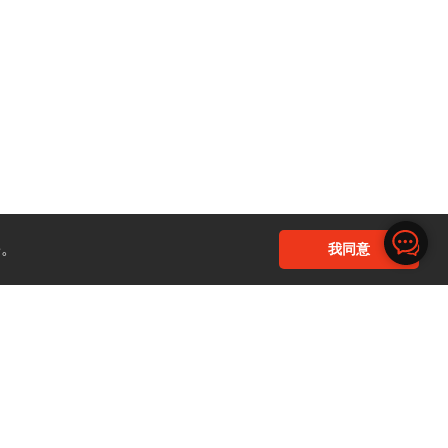
e。
我同意