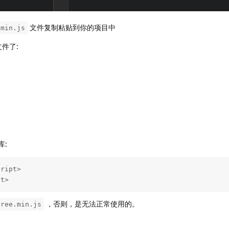
文件复制粘贴到你的项目中
.min.js
件了:
库:
ript>

pt>
，否则，是无法正常使用的。
hree.min.js