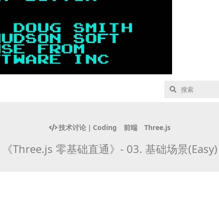
技术讨论｜Coding
前端
Three.js
《Three.js 零基础直通》- 03. 基础场景(Easy)