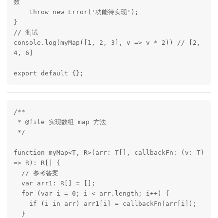
数

    throw new Error('功能待实现');

}

// 测试

console.log(myMap([1, 2, 3], v => v * 2)) // [2, 
4, 6]

export default {};
/**

 * @file 实现数组 map 方法

 */

function myMap<T, R>(arr: T[], callbackFn: (v: T) 
=> R): R[] {

  // 参考答案

  var arr1: R[] = [];

  for (var i = 0; i < arr.length; i++) {

    if (i in arr) arr1[i] = callbackFn(arr[i]);

  }
