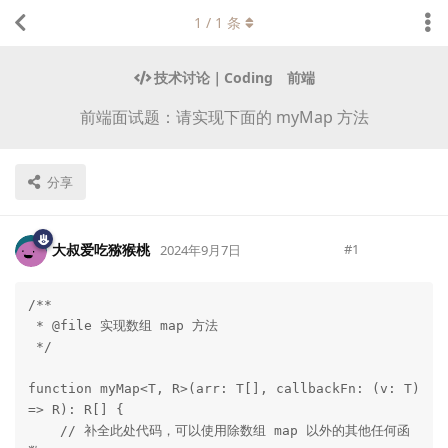
1
/
1
条
技术讨论｜Coding
前端
前端面试题：请实现下面的 myMap 方法
分享
大叔爱吃猕猴桃
#
1
2024年9月7日
/**

Lv.
223
 * @file 实现数组 map 方法

 */

function myMap<T, R>(arr: T[], callbackFn: (v: T) 
=> R): R[] {

    // 补全此处代码，可以使用除数组 map 以外的其他任何函