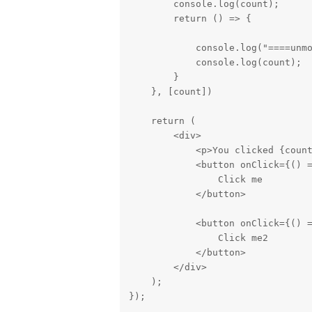
        console.log(count);

        return () => {

            console.log("====unmount=======");

            console.log(count);

        }

    }, [count])

    return (

        <div>

            <p>You clicked {count} times</p>

            <button onClick={() => setCount(count + 1)}>

                Click me

            </button>

            <button onClick={() => setCount2(count2 + 1)}>

                Click me2

            </button>

        </div>

    );

});
