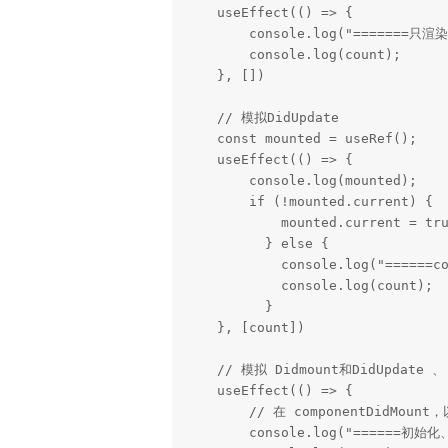
    useEffect(() => {

        console.log("=======只渲染一次(相当于DidMount)=======");

        console.log(count);

    }, [])

    // 模拟DidUpdate

    const mounted = useRef();

    useEffect(() => {

        console.log(mounted);

        if (!mounted.current) {

            mounted.current = true;

          } else {

            console.log("======count 改变时才执行(相当于DidUpdate)=========");

            console.log(count);

          }

    }, [count])

    // 模拟 Didmount和DidUpdate 、 unmount

    useEffect(() => {

    	// 在 componentDidMount，以及 count 更改时 componentDidUpdate 执行的内容

        console.log("======初始化、或者 count 改变时才执行(相当于Didmount和DidUpdate)=========");
