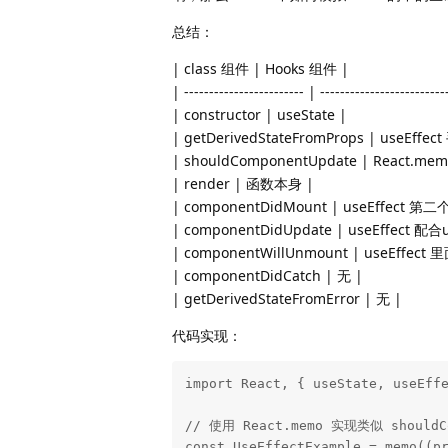
总结：
| class 组件 | Hooks 组件 |
| ------------------------ | -------------------------
| constructor | useState |
| getDerivedStateFromProps | useEf
| shouldComponentUpdate | React.mem
| render | 函数本身 |
| componentDidMount | useEffect 第
| componentDidUpdate | useEffect 配合u
| componentWillUnmount | useEffec
| componentDidCatch | 无 |
| getDerivedStateFromError | 无 |
代码实现：
import React, { useState, useEffe
// 使用 React.memo 实现类似 shouldC
const UseEffectExample = memo((pr