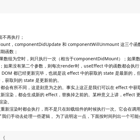
后面不再执行；
idMount，componentDidUpdate 和 componentWillUnmount
周期函数；
，如果数组为空时，则只执行一次（相当于componentDidMount）；如
行；如果没有第二个参数，则每次render时，useEffect 中的函数都会执
同时，DOM 都已经更新完毕，也就是说 effect 中的获取的 state 是最新
，获取到的 state 是更新前的。
染中都会有所不同，这是刻意为之的。事实上这正是我们可以在 effect 中获取
染，都会生成新的 effect，替换掉之前的。某种意义上讲，effect
的渲染。
每次重新渲染时都会执行，而不是只在卸载组件的时候执行一次。它会在调用一个新
而避免了我们手动去处理一些逻辑 。为了说明这一点，下面按时间列出一个可
 {  
