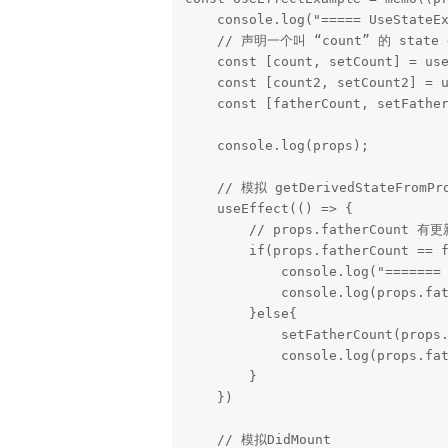
    console.log("===== UseStateExample render=======");

    // 声明一个叫 “count” 的 state 变量。

    const [count, setCount] = useState(0);

    const [count2, setCount2] = useState(0);

    const [fatherCount, setFatherCount] = useState(props.fatherCount)

    console.log(props);

    // 模拟 getDerivedStateFromProps

    useEffect(() => {

        // props.fatherCount 有更新，才执行对应的修改，没有更新执行另外的逻辑

        if(props.fatherCount == fatherCount ){

            console.log("======= 模拟 getDerivedStateFromProps=======");

            console.log(props.fatherCount, fatherCount);

        }else{

            setFatherCount(props.fatherCount);

            console.log(props.fatherCount, fatherCount);

        }

    })

    // 模拟DidMount
