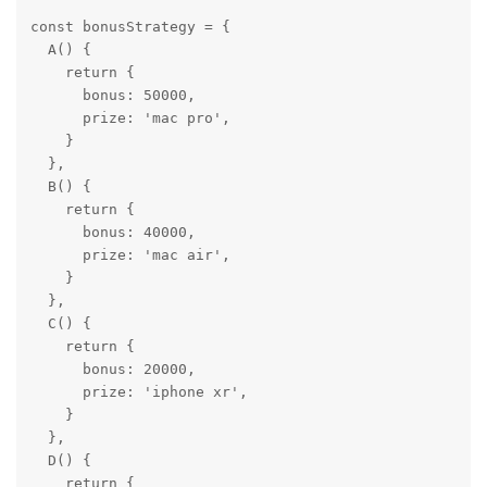
const bonusStrategy = {

  A() {

    return {

      bonus: 50000,

      prize: 'mac pro',

    }

  },

  B() {

    return {

      bonus: 40000,

      prize: 'mac air',

    }

  },

  C() {

    return {

      bonus: 20000,

      prize: 'iphone xr',

    }

  },

  D() {

    return {
