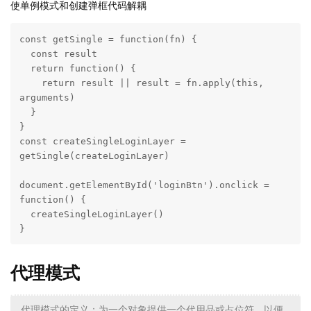
使单例模式和创建弹框代码解耦
const getSingle = function(fn) {

  const result

  return function() {

    return result || result = fn.apply(this, 
arguments)

  }

}

const createSingleLoginLayer = 
getSingle(createLoginLayer)

document.getElementById('loginBtn').onclick = 
function() {

  createSingleLoginLayer()

}
代理模式
代理模式的定义：为一个对象提供一个代用品或占位符，以便