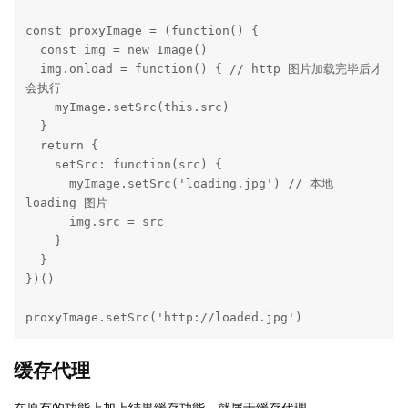
const proxyImage = (function() {

  const img = new Image()

  img.onload = function() { // http 图片加载完毕后才
会执行

    myImage.setSrc(this.src)

  }

  return {

    setSrc: function(src) {

      myImage.setSrc('loading.jpg') // 本地 
loading 图片

      img.src = src

    }

  }

})()

proxyImage.setSrc('http://loaded.jpg')
缓存代理
在原有的功能上加上结果缓存功能，就属于缓存代理。