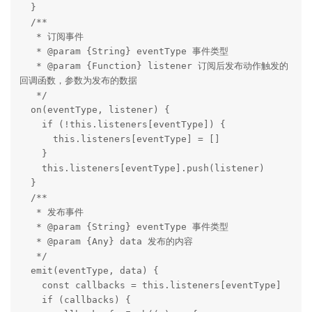
  }

  /**

   * 订阅事件

   * @param {String} eventType 事件类型

   * @param {Function} listener 订阅后发布动作触发的
回调函数，参数为发布的数据

   */

  on(eventType, listener) {

    if (!this.listeners[eventType]) {

      this.listeners[eventType] = []

    }

    this.listeners[eventType].push(listener)

  }

  /**

   * 发布事件

   * @param {String} eventType 事件类型

   * @param {Any} data 发布的内容

   */

  emit(eventType, data) {

    const callbacks = this.listeners[eventType]

    if (callbacks) {
