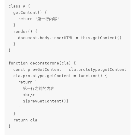
class A {

  getContent() {

    return '第一行内容'

  }

  render() {

    document.body.innerHTML = this.getContent()

  }

}

function decoratorOne(cla) {

  const prevGetContent = cla.prototype.getContent

  cla.prototype.getContent = function() {

    return `

      第一行之前的内容

      <br/>

      ${prevGetContent()}

    `

  }

  return cla

}
