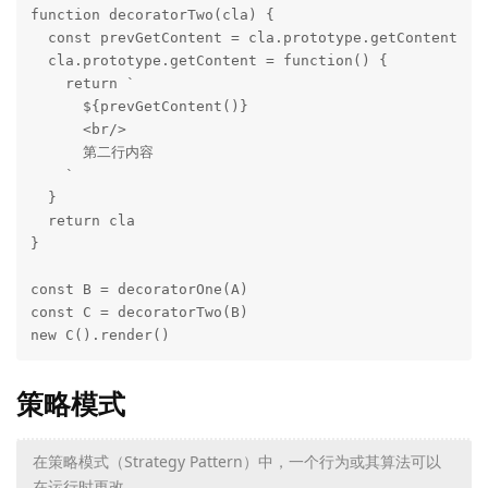
function decoratorTwo(cla) {

  const prevGetContent = cla.prototype.getContent

  cla.prototype.getContent = function() {

    return `

      ${prevGetContent()}

      <br/>

      第二行内容

    `

  }

  return cla

}

const B = decoratorOne(A)

const C = decoratorTwo(B)

new C().render()
策略模式
在策略模式（Strategy Pattern）中，一个行为或其算法可以
在运行时更改。