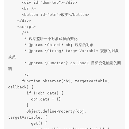
      <div id="dom-two"></div>

      <br />

      <button id="btn">改变</button>

    </div>

    <script>

      /**

       * 观察监听一个对象成员的变化

       * @param {Object} obj 观察的对象

       * @param {String} targetVariable 观察的对象
成员

       * @param {Function} callback 目标变化触发的回
调

       */

      function observer(obj, targetVariable, 
callback) {

        if (!obj.data) {

          obj.data = {}

        }

        Object.defineProperty(obj, 
targetVariable, {

          get() {
