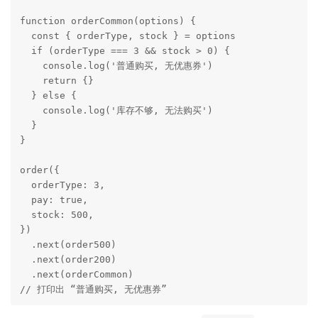
function orderCommon(options) {

  const { orderType, stock } = options

  if (orderType === 3 && stock > 0) {

    console.log('普通购买, 无优惠券')

    return {}

  } else {

    console.log('库存不够, 无法购买')

  }

}

order({

  orderType: 3,

  pay: true,

  stock: 500,

})

  .next(order500)

  .next(order200)

  .next(orderCommon)

// 打印出 “普通购买, 无优惠券”