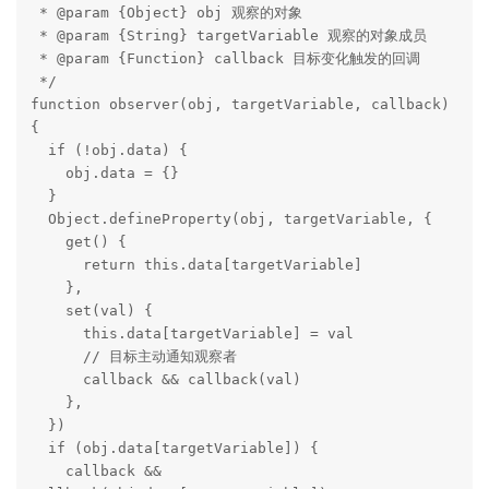
 * @param {Object} obj 观察的对象

 * @param {String} targetVariable 观察的对象成员

 * @param {Function} callback 目标变化触发的回调

 */

function observer(obj, targetVariable, callback) 
{

  if (!obj.data) {

    obj.data = {}

  }

  Object.defineProperty(obj, targetVariable, {

    get() {

      return this.data[targetVariable]

    },

    set(val) {

      this.data[targetVariable] = val

      // 目标主动通知观察者

      callback && callback(val)

    },

  })

  if (obj.data[targetVariable]) {

    callback && 