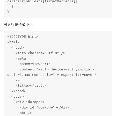
callback(obj.data[targetVariable])

  }

}
可运行例子如下：
<!DOCTYPE html>

<html>

  <head>

    <meta charset="utf-8" />

    <meta

      name="viewport"

      content="width=device-width,initial-
scale=1,maximum-scale=1,viewport-fit=cover"

    />

    <title></title>

  </head>

  <body>

    <div id="app">

      <div id="dom-one"></div>

      <br />
