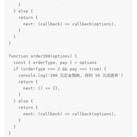
    }

  } else {

    return {

      next: (callback) => callback(options),

    }

  }

}

function order200(options) {

  const { orderType, pay } = options

  if (orderType === 2 && pay === true) {

    console.log('200 元定金预购, 得到 50 元优惠券')

    return {

      next: () => {},

    }

  } else {

    return {

      next: (callback) => callback(options),

    }

  }

}
