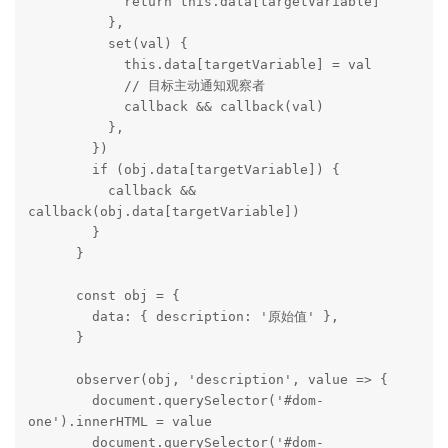
            return this.data[targetVariable]

          },

          set(val) {

            this.data[targetVariable] = val

            // 目标主动通知观察者

            callback && callback(val)

          },

        })

        if (obj.data[targetVariable]) {

          callback && 
callback(obj.data[targetVariable])

        }

      }

      const obj = {

        data: { description: '原始值' },

      }

      observer(obj, 'description', value => {

        document.querySelector('#dom-
one').innerHTML = value

        document.querySelector('#dom-