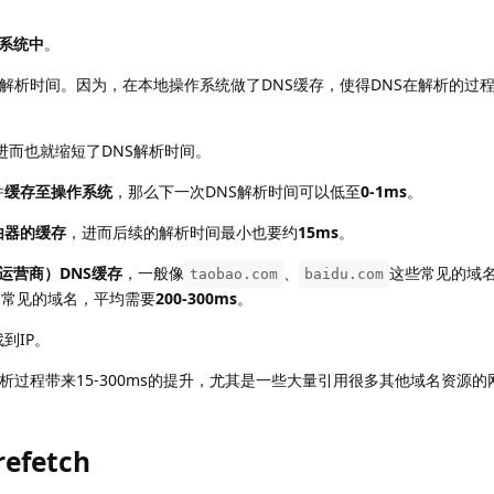
在系统中
。
S解析时间。因为，在本地操作系统做了DNS缓存，使得DNS在解析的过
进而也就缩短了DNS解析时间。
并
缓存至操作系统
，那么下一次DNS解析时间可以低至
0-1ms
。
由器的缓存
，进而后续的解析时间最小也要约
15ms
。
（运营商）DNS缓存
，一般像
、
这些常见的域名
taobao.com
baidu.com
不常见的域名，平均需要
200-300ms
。
到IP。
解析过程带来15-300ms的提升，尤其是一些大量引用很多其他域名资源
fetch