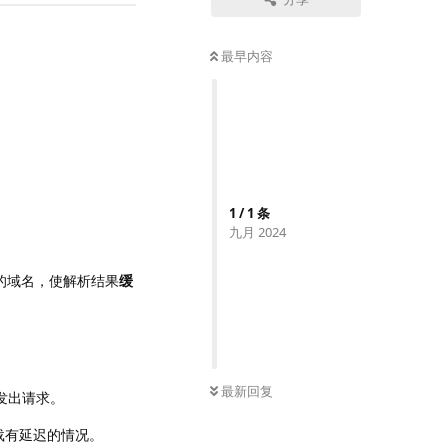
最早内容
1
/
1
条
九月 2024
的域名，使解析结果
缓
最新回复
发出请求。
载有延迟的情况。