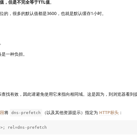
L值，但是不完全等于TTL值
。
位的，很多的默认值都是3600，也就是默认缓存1小时。
。
络是一种负担。
NS查找有效，因此请避免使用它来指向相同域。这是因为，到浏览器看到
字段
将
（以及其他资源提示）指定为
HTTP标头
：
dns-prefetch
/>; rel=dns-prefetch