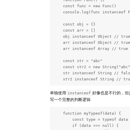
    const func = new Func()

    console.log(func instanceof Func) // true

    const obj = {}

    const arr = []

    obj instanceof Object // true

    arr instanceof Object // true

    arr instanceof Array // true

    const str = "abc"

    const str2 = new String("abc")

    str instanceof String // false

    str2 instanceof String // tr
单独使用
好像也是不行的，但
instanceof
写一个完整的判断逻辑
    function myTypeof(data) {

        const type = typeof data

        if (data === null) {
