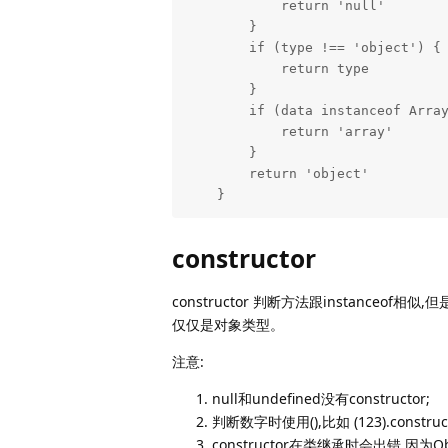
            return 'null'

        }

        if (type !== 'object') {

            return type

        }

        if (data instanceof Array) {

            return 'array'

        }

        return 'object'

    }
constructor
constructor 判断方法跟instanceof相似,
仅仅是对象类型。
注意:
null和undefined没有constructor;
判断数字时使用(),比如 (123).construc
constructor在类继承时会出错,因