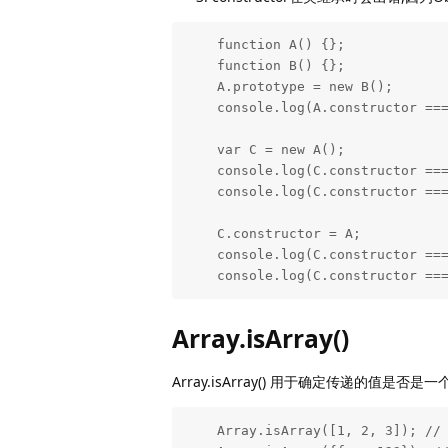
    function A() {};

    function B() {};

    A.prototype = new B();

    console.log(A.constructor === B)  // false

    var C = new A();

    console.log(C.constructor === B)  // true

    console.log(C.constructor === A)  // false 

    C.constructor = A;

    console.log(C.constructor === A);  // true

    console.log(C.constructor =
Array.isArray()
Array.isArray() 用于确定传递的值是否是一
    Array.isArray([1, 2, 3]); // true
