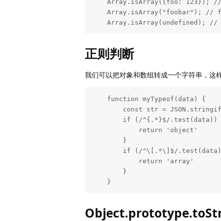
    Array.isArray({foo: 123}); // false

    Array.isArray("foobar"); // false

    Array.isArray(undefined); //
正则判断
我们可以把对象和数组转成一个字符串，这
    function myTypeof(data) {

        const str = JSON.stringify(data)

        if (/^{.*}$/.test(data)) {

            return 'object'

        }

        if (/^\[.*\]$/.test(data)) {

            return 'array'

        }

    }
Object.prototype.toStri