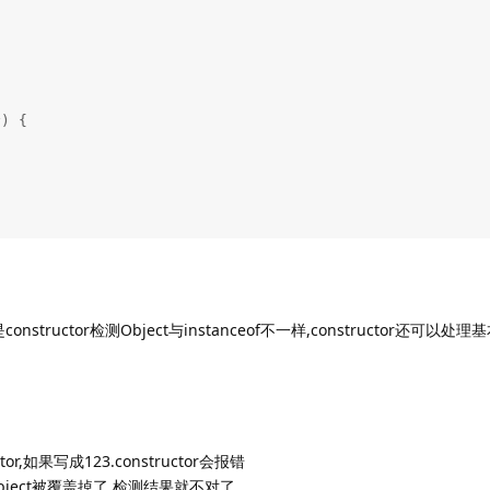
但是constructor检测Object与instanceof不一样,constructor还可
tor,如果写成123.constructor会报错
为Object被覆盖掉了,检测结果就不对了