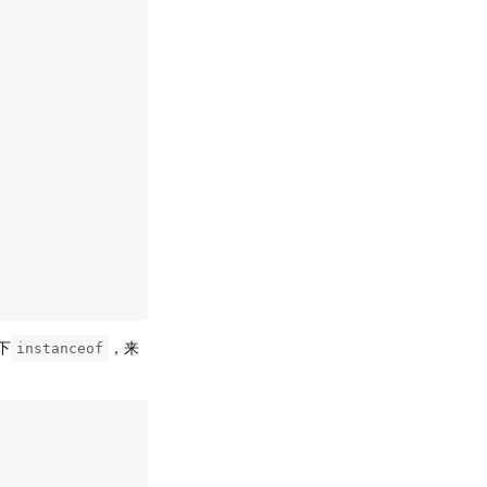
下
，来
instanceof