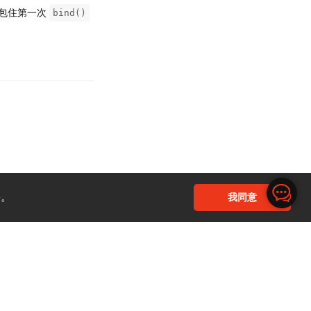
包住第一次
bind()
回复
e。
我同意