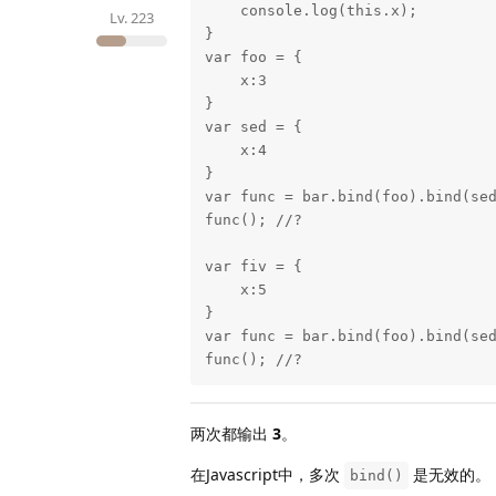
    console.log(this.x);

Lv.
223
}

var foo = {

    x:3

}

var sed = {

    x:4

}

var func = bar.bind(foo).bind(sed
func(); //?

var fiv = {

    x:5

}

var func = bar.bind(foo).bind(sed
func(); //?
两次都输出
3
。
在Javascript中，多次
是无效的。
bind()