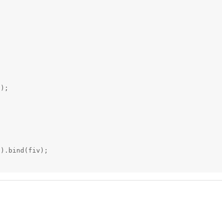
);

).bind(fiv);
