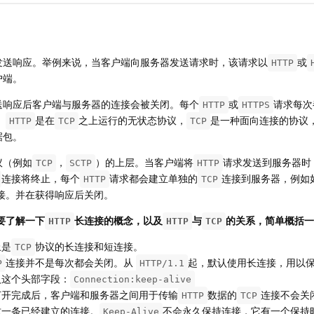
发送响应。举例来说，当客户端向服务器发送请求时，该请求以
或
HTTP
户端。
送响应后客户端与服务器的连接会被关闭。每个
或
请求每次
HTTP
HTTPS
。
是在
之上运行的无状态协议，
是一种面向连接的协议
HTTP
TCP
TCP
据包。
议（例如
，
）的上层。当客户端将
请求发送到服务器时
TCP
SCTP
HTTP
连接将终止，每个
请求都会建立单独的
连接到服务器，例如
HTTP
TCP
接。并在获得响应后关闭。
要了解一下
长连接的概念，以及
与
的关系，简单概括一
HTTP
HTTP
TCP
上是
协议的长连接和短连接。
TCP
连接并不是每次都会关闭。从
起，默认使用长连接，用以
P
HTTP/1.1
入这个头部字段：
Connection:keep-alive
打开完成后，客户端和服务器之间用于传输
数据的
连接不会关
HTTP
TCP
这一条已经建立的连接。
不会永久保持连接，它有一个保持
Keep-Alive