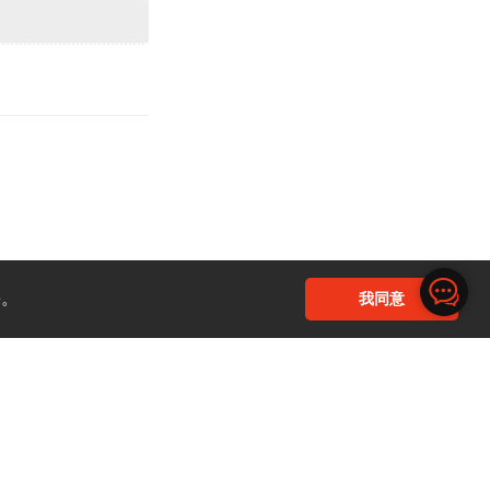
回复
e。
我同意