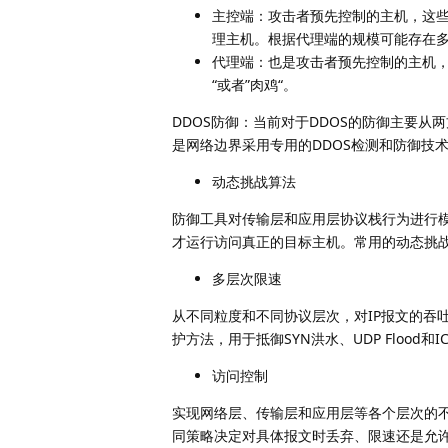
主控端：攻击者预先控制的主机，这
理主机。根据代理端的规模可能存在
代理端：也是攻击者预先控制的主机，
“或者”肉鸡“。
DDOS防御：当前对于DDOS的防御主要
是网络边界采用专用的DDOS检测和防御技
动态挑战算法
防御工具对传输层和应用层协议栈行为进行
才运行访问真正的目标主机。常用的动态挑战算法有S
多层次限速
从不同粒度和不同协议层次，对IP报文的吞
护方法，用于抵御SYN洪水、UDP Flood和ICM
访问控制
实现网络层、传输层和应用层等各个层次的不同访问
同策略决定对具体报文时丢弃、限速还是允许