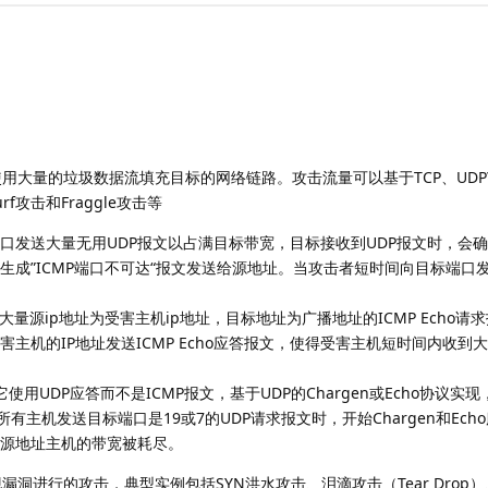
大量的垃圾数据流填充目标的网络链路。攻击流量可以基于TCP、UDP\
rf攻击和Fraggle攻击等
端口发送大量无用UDP报文以占满目标带宽，目标接收到UDP报文时，会
生成”ICMP端口不可达“报文发送给源地址。当攻击者短时间向目标端口
大量源ip地址为受害主机ip地址，目标地址为广播地址的ICMP Echo
主机的IP地址发送ICMP Echo应答报文，使得受害主机短时间内收到大
写，它使用UDP应答而不是ICMP报文，基于UDP的Chargen或Echo协议实
有主机发送目标端口是19或7的UDP请求报文时，开始Chargen和Ec
源地址主机的带宽被耗尽。
进行的攻击，典型实例包括SYN洪水攻击、泪滴攻击（Tear Drop）、死