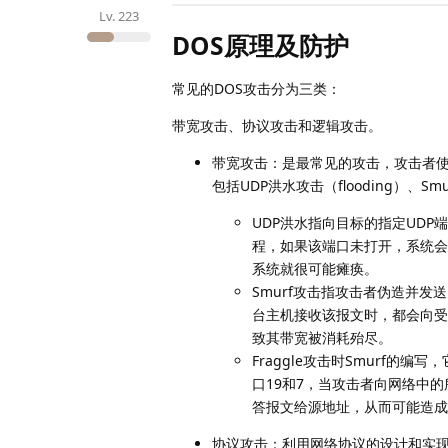
Lv.
223
DOS原理及防护
常见的DOS攻击分为三类：
带宽攻击、协议攻击和逻辑攻击。
带宽攻击：是最常见的攻击，攻击者使用
包括UDP洪水攻击（flooding）、Smu
UDP洪水指向目标的指定UDP
程，如果该端口未打开，系统会
系统就很可能瘫痪。
Smurf攻击指攻击者伪造并发送
台主机接收该报文时，都会向受害
致其带宽被消耗殆尽。
Fraggle攻击时Smurf的编
口19和7，当攻击者向网络中的所
答报文给源地址，从而可能造成
协议攻击：利用网络协议的设计和实现漏洞