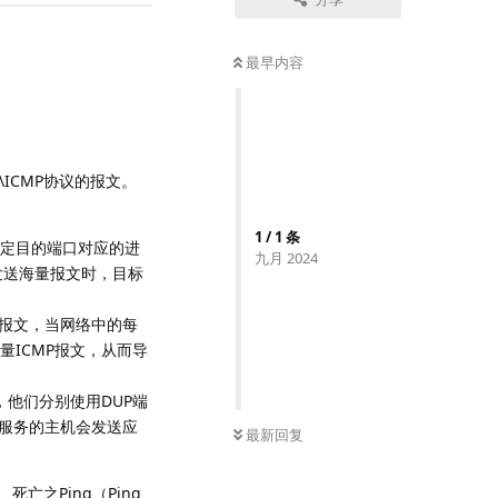
最早内容
ICMP协议的报文。
1
/
1
条
确定目的端口对应的进
九月 2024
发送海量报文时，目标
请求报文，当网络中的每
量ICMP报文，从而导
现，他们分别使用DUP端
ho服务的主机会发送应
最新回复
亡之Ping（Ping