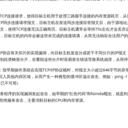
的TCP连接请求，使得目标主机用于处理三路握手连接的内存资源耗尽，从
CP同步连接请求报文，目标主机在发送同步连接应答报文后，由于源地址
文，使得TCP连接无法正确简历。目标主机通常会等待75s左右才会丢弃
时，目标主机的内存会被这些未完成的连接填满，从而无法响应合法用户的
：利用IP协议有关切片的实现漏洞，向目标主机发送分成若干不同分片的IP报
别此类畸形分片，在重组这些分片时容易发生错误导致系统崩溃，从而停
eath）：指早期操作系统在实现TCP/IP协议栈时，对报文大小超过64k字节
入其他内存区域，从而产生一种典型的缓冲区溢出攻击。例如：ping -l 65
前已不可用）
序的实现漏洞发起攻击，如早期的”红色代码“和Nimda蠕虫，就是利用Win
模拒绝服务攻击，主要消耗目标的CPU和内存资源。