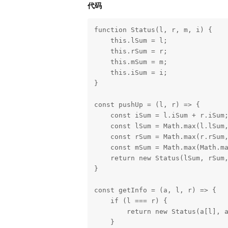
代码
function Status(l, r, m, i) {

    this.lSum = l;

    this.rSum = r;

    this.mSum = m;

    this.iSum = i;

}

const pushUp = (l, r) => {

    const iSum = l.iSum + r.iSum;

    const lSum = Math.max(l.lSum, l.iSum + r.lSum);

    const rSum = Math.max(r.rSum, r.iSum + l.rSum);

    const mSum = Math.max(Math.max(l.mSum, r.mSum), l.rSum + r.lSum);

    return new Status(lSum, rSum, mSum, iSum);

}

const getInfo = (a, l, r) => {

    if (l === r) {

        return new Status(a[l], a[l], a[l], a[l]);

    }
