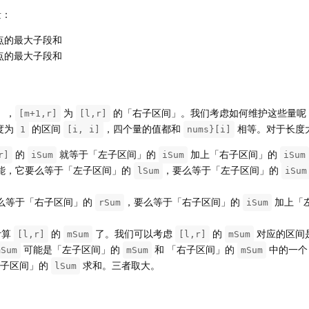
量：
点的最大子段和
点的最大子段和
」，
为
的「右子区间」。我们考虑如何维护这些量呢
[m+1,r]
[l,r]
度为
的区间
，四个量的值都和
相等。对于长度
1
[i, i]
nums}[i]
的
就等于「左子区间」的
加上「右子区间」的
r]
iSum
iSum
iSum
能，它要么等于「左子区间」的
，要么等于「左子区间」的
lSum
iSum
么等于「右子区间」的
，要么等于「右子区间」的
加上「
rSum
iSum
计算
的
了。我们可以考虑
的
对应的区间
[l,r]
mSum
[l,r]
mSum
可能是「左子区间」的
和 「右子区间」的
中的一个
mSum
mSum
mSum
右子区间」的
求和。三者取大。
lSum