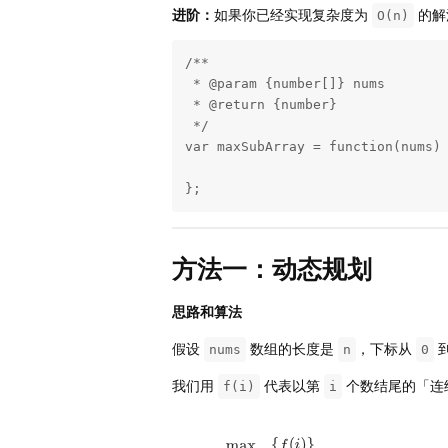
进阶：
如果你已经实现复杂度为
的解
O(n)
/**

 * @param {number[]} nums

 * @return {number}

 */

var maxSubArray = function(nums) 
};
方法一：动态规划
思路和算法
假设
数组的长度是
，下标从
nums
n
0
我们用
代表以第
个数结尾的「连
f(i)
i