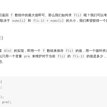
后返回
数组中的最大值即可。那么我们如何求
呢？我们可以
f
f(i)
这取决于
和
的大小，我们希望获得一个
nums[i]
f(i-1) + nums[i]
度
的实现，即用一个
数组来保存
的值，用一个循环求
O(n)
f
f(i)
以只用一个变量
来维护对于当前
的
的值是多少，
pre
f(i)
f(i-1)
想。
{
