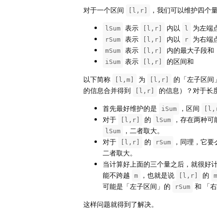
对于一个区间
，我们可以维护四个
[l,r]
表示
内以
为左端
lSum
[l,r]
l
表示
内以
为右端
rSum
[l,r]
r
表示
内的最大子段和
mSum
[l,r]
表示
的区间和
iSum
[l,r]
以下简称
为
的「左子区间
[l,m]
[l,r]
的信息合并得到
的信息）？对于长
[l,r]
首先最好维护的是
，区间
iSum
[l,
对于
的
，存在两种可
[l,r]
lSum
，二者取大。
lSum
对于
的
，同理，它要
[l,r]
rSum
二者取大。
当计算好上面的三个量之后，就很好
能不跨越
，也就是说
的
m
[l,r]
可能是「左子区间」的
和 「
rSum
这样问题就得到了解决。