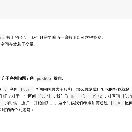
数组的长度。我们只需要遍历一遍数组即可求得答案。
ms
数空间存放若干变量。
上升子序列问题」的
操作。
pushUp
询
序列
区间内的最大子段和，那么最终我们要求的答案就是
a
[l,r]
作呢？对于一个区间
，我们取
，对区间
[l,r]
m = (l + r)/2
[l,m
的时候，递归「开始回升」。这个时候我们考虑如何通过
区
1
[l,m]
关键的两个问题是：