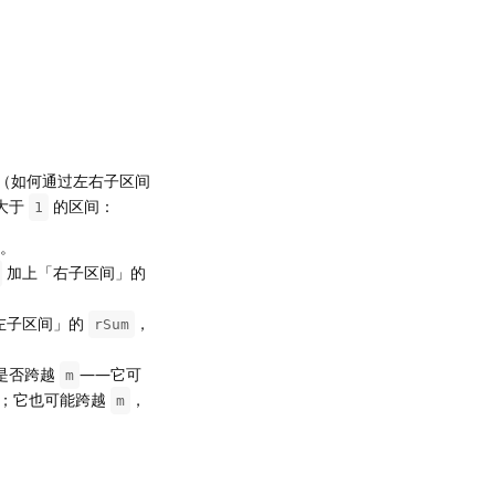
（如何通过左右子区间
大于
的区间：
1
。
加上「右子区间」的
左子区间」的
，
rSum
是否跨越
——它可
m
；它也可能跨越
，
m