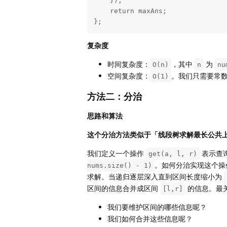
    });

    return maxAns;

};
复杂度
时间复杂度：
，其中
为
O(n)
n
nu
空间复杂度：
。我们只需要常
O(1)
方法二：分治
思路和算法
这个分治方法类似于「线段树求解最长公共
我们定义一个操作
表示查
get(a, l, r)
。如何分治实现这个操
nums.size() - 1)
求解。当递归逐层深入直到区间长度缩小为
区间的信息合并成区间
的信息。最
[l,r]
我们要维护区间的哪些信息呢？
我们如何合并这些信息呢？