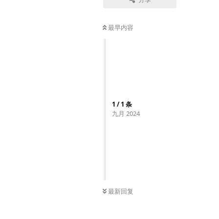
最早内容
1
/
1
条
九月 2024
最新回复