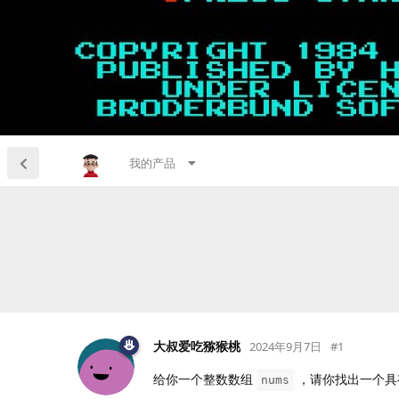
我的产品
大叔爱吃猕猴桃
2024年9月7日
#
1
给你一个整数数组
，请你找出一个具
nums