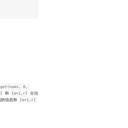
get(nums, 0, 
和
分治
]
[m+1,r]
间的信息和
[m+1,r]