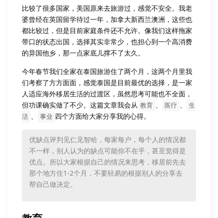
比较了很多国家，美国原来去旅游过，感觉不安全。我老
婆曾经在英国留学待过一年，加拿大新西兰澳洲，这些也
都比较过，但是目前家庭条件还不允许。像我们这样拖家
带口的状态出国，选择其实非常少，也担心到一个高消费
的异国他乡，那一点家底儿撑不了太久。
今年春节我们全家在泰国旅游住了两个月，这两个月里我
们考察了方方面面，感觉泰国是目前最优的选择，是一家
人适应海外移居生活的过渡区，虽然思考可能也不全面，
但功课确实做了不少。这篇文章我会从
、
、
教育
医疗
生
、
四个方面给大家分享我的心得。
活
事业
优缺点评判见仁见智哈，每家每户，每个人的情况都
不一样，别人认为的缺点可能你不在乎，甚至觉得是
优点。所以大家根据自己的情况来思考，移居前先去
那个地方住1-2个月，不要轻易的根据别人的分享去
帮自己做决定。