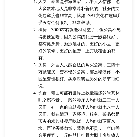
人文，泰国是佛家国家，几乎人人信佛，绝
大多数本地人是非常淳朴善良的。社会的文
化包容度也非常高，比如LGBT文化在这里几
乎没有任何限制，非常鼓励。
租房，3000左右就能租别墅了，但公寓不见
得更便宜哈，因为公寓的配套一般都很好，
都有健身房，游泳池啥的。更好的小区，更
好的装修，更好的配套，上万块租金的都
有。
买房，外国人只能合法的购买公寓，三四十
万就能买一套不错的公寓，都是精装修，小
区配套也很好。买别墅我在另外的章节再细
说。
饮食，泰国可能有世界上数量最多的米其林
吧？都不贵，一般的餐厅人均也就二三十人
民币，好一点的自助餐厅人均也就七八十人
民币。我在清迈一家环境、服务、菜品都是
顶尖的米其林餐厅吃饭，人均也就两百来
块。再说买菜做饭，蔬菜也不贵，一些肉类
会更便宜，一斤纯肋排排骨大概十多块钱人