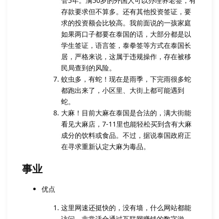
管5年。满50岁的外国人可以办理养老签，有
存款要求但不算多。还有其他投资签证，要
求的投资额会比较高。我前面说的一孩家庭
如果两口子都要在泰国的话，大部分都是以
学生签证，语言签，泰拳签等方式在泰国长
居，严格来说，这属于违规操作，存在被移
民局查到的风险。
蚊虫多，有蛇！现在是雨季，下完雨很多蛇
都跑出来了，小区里、大街上都可能遇到
蛇。
大麻！目前大麻在泰国是合法的，满大街能
看见大麻店，7-11里也能轻松买到含有大麻
成分的饮料或食品。不过，据说泰国政府正
在寻求重新认定大麻为毒品。
事业
优点
这里网速还挺快的，没有墙，什么网站都能
访问。非常适合通过互联网赚钱的数字游