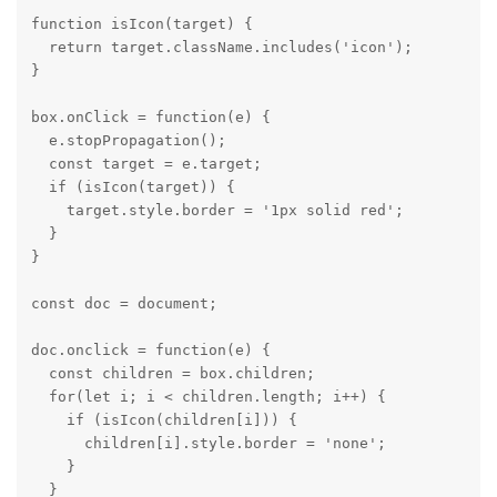
function isIcon(target) {

  return target.className.includes('icon');

}

box.onClick = function(e) {

  e.stopPropagation();

  const target = e.target;

  if (isIcon(target)) {

    target.style.border = '1px solid red';

  }

}

const doc = document;

doc.onclick = function(e) {

  const children = box.children;

  for(let i; i < children.length; i++) {

    if (isIcon(children[i])) {

      children[i].style.border = 'none';

    }

  }
