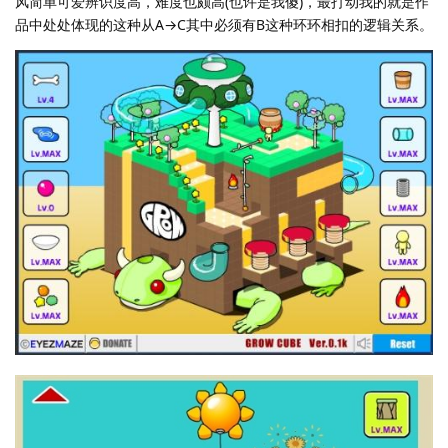
风简单可爱辨识度高，难度也颇高(也许是我傻)，最打动我的就是作
品中处处体现的这种从A→C其中必须有B这种环环相扣的逻辑关系。