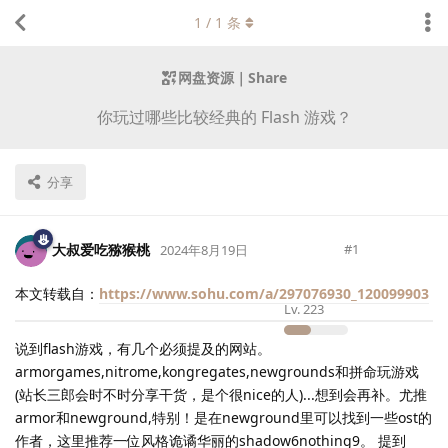
1
/
1
条
网盘资源｜Share
你玩过哪些比较经典的 Flash 游戏？
分享
大叔爱吃猕猴桃
#
1
2024年8月19日
本文转载自：
https://www.sohu.com/a/297076930_120099903
Lv.
223
说到flash游戏，有几个必须提及的网站。
armorgames,nitrome,kongregates,newgrounds和拼命玩游戏
(站长三郎会时不时分享干货，是个很nice的人)...想到会再补。尤推
armor和newground,特别！是在newground里可以找到一些ost的
作者，这里推荐一位风格诡谲华丽的shadow6nothing9。 提到