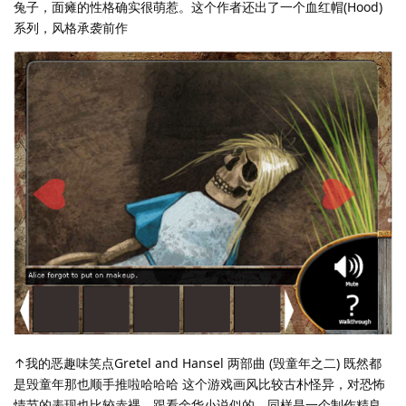
兔子，面瘫的性格确实很萌惹。这个作者还出了一个血红帽(Hood)
系列，风格承袭前作
↑我的恶趣味笑点Gretel and Hansel 两部曲 (毁童年之二) 既然都
是毁童年那也顺手推啦哈哈哈 这个游戏画风比较古朴怪异，对恐怖
情节的表现也比较赤裸。跟看余华小说似的。同样是一个制作精良