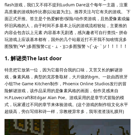
flash游戏，我们又不得不提到Ludum Dare这个每年一主题，注重
高质量的游戏制作比赛(以短篇为主)。推荐关注与它有关的游戏。 下
面正式开推。答主是个热爱解密/探险/动作类游戏，且热爱像素或偏
怀旧风格的人，由于时间不多基本上玩的游戏流程较短，主要推的
内容会包含以上元素 内容基本无剧透，感兴趣者可自行查找~ 拼命
玩游戏上应该基本都有，国外的几个站最近打不开我不知啥情况多
图预警( •̀∀•́ )多图预警⊂((・⊥・))⊃多图预警ヽ(´･д･｀)ﾉ！！！！！
1. 解谜类The last door
特意把它放第一位，因为它最符合我的口味，又苦又长的解谜游
戏，像素风格，典型的克苏鲁取材，大片级的bgm。一款由西班牙
小组The Game Kitchen制作，Phoenix Online Studios发行的冒
险解谜游戏，该作品采用的是像素风格的画面，创作灵感来自
H.P.Lovecraft和Edgar Alan Poe。游戏采用的是章节式冒险的模
式，玩家通过不同的章节来体验游戏。(这个游戏的制作组文化水平
超级高，旁白写得和诗一样，宗教梗异常多，我等渣渣顶礼膜拜)