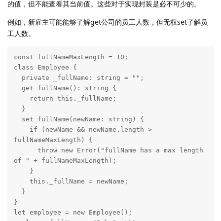
的值，但不能查看其当前值。这些对于实现封装是必不可少的。
例如，新雇主可能能够了解get公司的员工人数，但无权set了解员
工人数。
const fullNameMaxLength = 10;

class Employee {

  private _fullName: string = "";

  get fullName(): string {

    return this._fullName;

  }

  set fullName(newName: string) {

    if (newName && newName.length > 
fullNameMaxLength) {

      throw new Error("fullName has a max length 
of " + fullNameMaxLength);

    }

    this._fullName = newName;

  }

}

let employee = new Employee();
