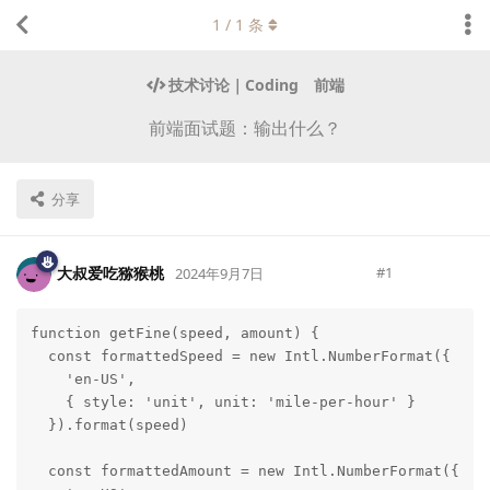
1
/
1
条
技术讨论｜Coding
前端
前端面试题：输出什么？
分享
大叔爱吃猕猴桃
#
1
2024年9月7日
function getFine(speed, amount) {

Lv.
223
  const formattedSpeed = new Intl.NumberFormat({

    'en-US',

    { style: 'unit', unit: 'mile-per-hour' }

  }).format(speed)

  const formattedAmount = new Intl.NumberFormat({
