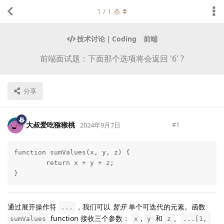
1
/
1
条
技术讨论｜Coding
前端
前端面试题：下面那个选项将会返回 '6' ?
分享
大叔爱吃猕猴桃
#
1
2024年9月7日
function sumValues(x, y, z) {

Lv.
223
	return x + y + z;

}
通过展开操作符
，我们可以
暂开
单个可迭代的元素。函数
...
function 接收三个参数：
,
和
。
sumValues
x
y
z
...[1, 