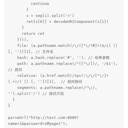
          continue

        }

        s = seg[i].split('=')

        ret[s[0]] = decodeURIComponent(s[1])

      }

      return ret

    })(),

    file: (a.pathname.match(/\/([^\/?#]+)$/i) || 
[, ''])[1], // 文件名

    hash: a.hash.replace('#', ''), // 哈希参数

    path: a.pathname.replace(/^([^\/])/, '/$1'), 
// 路径

    relative: (a.href.match(/tps?:\/\/[^\/]+
(.+)/) || [, ''])[1],  // 相对路径

    segments: a.pathname.replace(/^\//, 
'').split('/') // 路径片段

  }

}

parseUrl("http://test.com:8080?
name=1&password=2#page1");