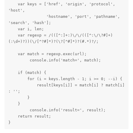
    var keys = ['href', 'origin', 'protocol', 
'host',

                'hostname', 'port', 'pathname', 
'search', 'hash'];

    var i, len;

    var regexp = /(([^:]+:)\/\/(([^:\/\?#]+)
(:\d+)?))(\/[^?#]*)?(\?[^#]*)?(#.*)?/;

    var match = regexp.exec(url);

	 console.info('match=', match);

    if (match) {

        for (i = keys.length - 1; i >= 0; --i) {

            result[keys[i]] = match[i] ? match[i] 
: '';

        }

    }

	 console.info('result=', result);

    return result;

}