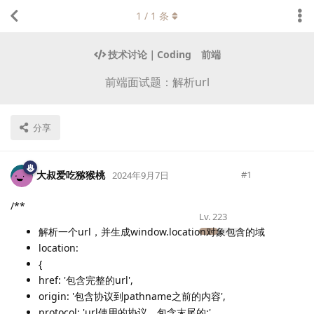
1
/
1
条
技术讨论｜Coding
前端
前端面试题：解析url
分享
大叔爱吃猕猴桃
#
1
2024年9月7日
/**
Lv.
223
解析一个url，并生成window.location对象包含的域
location:
{
href: '包含完整的url',
origin: '包含协议到pathname之前的内容',
protocol: 'url使用的协议，包含末尾的:',