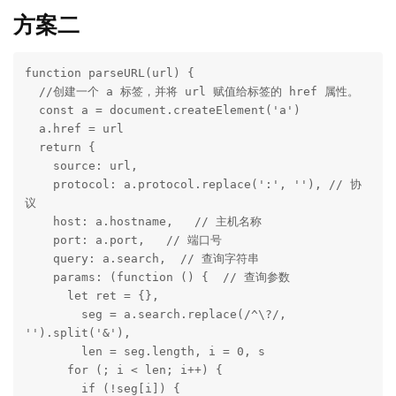
方案二
function parseURL(url) {

  //创建一个 a 标签，并将 url 赋值给标签的 href 属性。

  const a = document.createElement('a')

  a.href = url

  return {

    source: url,

    protocol: a.protocol.replace(':', ''), // 协
议

    host: a.hostname,   // 主机名称

    port: a.port,   // 端口号

    query: a.search,  // 查询字符串

    params: (function () {  // 查询参数

      let ret = {},

        seg = a.search.replace(/^\?/, 
'').split('&'),

        len = seg.length, i = 0, s

      for (; i < len; i++) {

        if (!seg[i]) {
