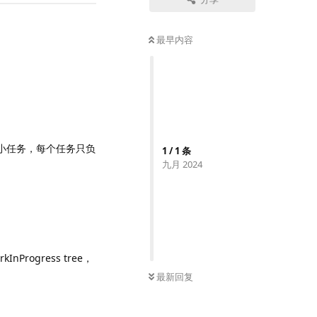
最早内容
成若干小任务，每个任务只负
1
/
1
条
九月 2024
nProgress tree，
最新回复