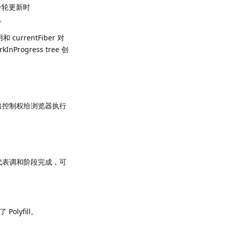
在新一轮更新时
系。
currentFiber 对
gress tree 创
出控制权给浏览器执行
代表调和阶段完成，可
olyfill。