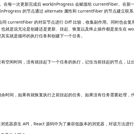
r 树。在每一次更新完成后 workInProgress 会赋值给 currentFiber。
kInProgress 的节点通过 alternate 属性和 currentFiber 的节点建立联
，会同 currentFiber 的对应节点进行 Diff 比较，收集副作用。同时也会复用和 
说无论是创建还是更新、挂起、恢复以及终止操作都是发生在 workInPro
e 构建过程其实就是循环的执行任务和创建下一个任务。
还有空闲时间，没有就挂起下一个任务的执行，记住当前挂起的节点，让
剩余时间，如果有就恢复执行之前挂起的任务。如果没有任务需要处理，
back) 浏览器原生 API，React 源码中为了兼容低版本的浏览器，对该方法进行了 P