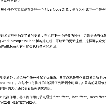
任务是什么呢？
r 中每个任务其实就是在处理一个 FiberNode 对象，然后又生成下一个任
在调和过程中触发了新的更新，在执行下一个任务的时候，判断是否有优
rkInProgressFiber 树构建过程，开始新的更新流程。这样可以
entWillMount 有可能会执行多次的原因。
止来控制更新外，还给每个任务分配了优先级。具体点就是在创建或者更新 Fibe
ationTime）。在每个任务执行的时候除了判断剩余时间，如果当前处理
期时间的大小还代表着任务的优先级。
副作用，将有副作用的节点通过 firstEffect、lastEffect、nextEff
T)-C2-B1-B2(TEXT)-B2-A。