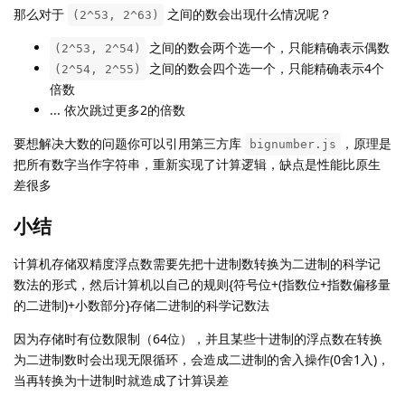
那么对于
之间的数会出现什么情况呢？
(2^53, 2^63)
之间的数会两个选一个，只能精确表示偶数
(2^53, 2^54)
之间的数会四个选一个，只能精确表示4个
(2^54, 2^55)
倍数
... 依次跳过更多2的倍数
要想解决大数的问题你可以引用第三方库
，原理是
bignumber.js
把所有数字当作字符串，重新实现了计算逻辑，缺点是性能比原生
差很多
小结
计算机存储双精度浮点数需要先把十进制数转换为二进制的科学记
数法的形式，然后计算机以自己的规则{符号位+(指数位+指数偏移量
的二进制)+小数部分}存储二进制的科学记数法
因为存储时有位数限制（64位），并且某些十进制的浮点数在转换
为二进制数时会出现无限循环，会造成二进制的舍入操作(0舍1入)，
当再转换为十进制时就造成了计算误差