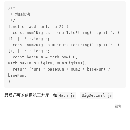
/**

 * 精确加法

 */

function add(num1, num2) {

  const num1Digits = (num1.toString().split('.')
[1] || '').length;

  const num2Digits = (num2.toString().split('.')
[1] || '').length;

  const baseNum = Math.pow(10, 
Math.max(num1Digits, num2Digits));

  return (num1 * baseNum + num2 * baseNum) / 
baseNum;

}
最后还可以使用第三方库，如
、
Math.js
BigDecimal.js
回复