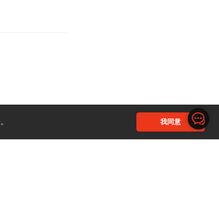
回复
e。
我同意