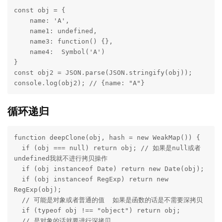
const obj = {

    name: 'A',

    name1: undefined,

    name3: function() {},

    name4:  Symbol('A')

}

const obj2 = JSON.parse(JSON.stringify(obj));

console.log(obj2); // {name: "A"}
循环递归
function deepClone(obj, hash = new WeakMap()) {

  if (obj === null) return obj; // 如果是null或者
undefined我就不进行拷贝操作

  if (obj instanceof Date) return new Date(obj);

  if (obj instanceof RegExp) return new 
RegExp(obj);

  // 可能是对象或者普通的值  如果是函数的话是不需要深拷贝

  if (typeof obj !== "object") return obj;

  // 是对象的话就要进行深拷贝
