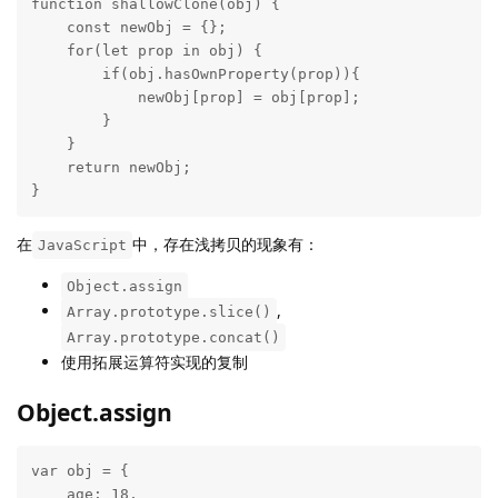
function shallowClone(obj) {

    const newObj = {};

    for(let prop in obj) {

        if(obj.hasOwnProperty(prop)){

            newObj[prop] = obj[prop];

        }

    }

    return newObj;

}
在
中，存在浅拷贝的现象有：
JavaScript
Object.assign
,
Array.prototype.slice()
Array.prototype.concat()
使用拓展运算符实现的复制
Object.assign
var obj = {

    age: 18,
