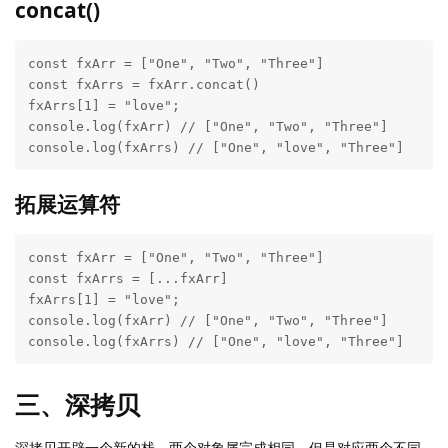
concat()
const fxArr = ["One", "Two", "Three"]

const fxArrs = fxArr.concat()

fxArrs[1] = "love";

console.log(fxArr) // ["One", "Two", "Three"]

console.log(fxArrs) // ["One", "love", "Three"]
拓展运算符
const fxArr = ["One", "Two", "Three"]

const fxArrs = [...fxArr]

fxArrs[1] = "love";

console.log(fxArr) // ["One", "Two", "Three"]

console.log(fxArrs) // ["One", "love", "Three"]
三、深拷贝
深拷贝开辟一个新的栈，两个对象属完成相同，但是对应两个不同