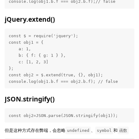
console.log(obj1.b.f === obj2.b.f);// false
jQuery.extend()
const $ = require('jquery');

const obj1 = {

    a: 1,

    b: { f: { g: 1 } },

    c: [1, 2, 3]

};

const obj2 = $.extend(true, {}, obj1);

console.log(obj1.b.f === obj2.b.f); // false
JSON.stringify()
const obj2=JSON.parse(JSON.stringify(obj1));
但是这种方式存在弊端，会忽略
、
和
undefined
symbol
函数