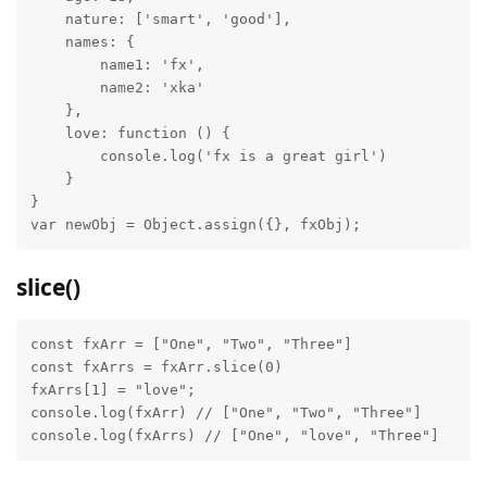
    nature: ['smart', 'good'],

    names: {

        name1: 'fx',

        name2: 'xka'

    },

    love: function () {

        console.log('fx is a great girl')

    }

}

var newObj = Object.assign({}, fxObj);
slice()
const fxArr = ["One", "Two", "Three"]

const fxArrs = fxArr.slice(0)

fxArrs[1] = "love";

console.log(fxArr) // ["One", "Two", "Three"]

console.log(fxArrs) // ["One", "love", "Three"]