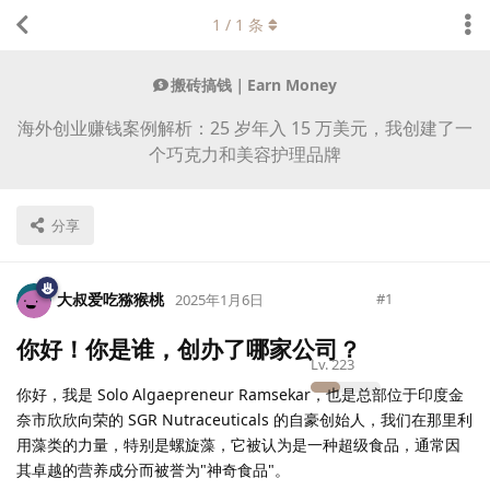
1
/
1
条
搬砖搞钱｜Earn Money
海外创业赚钱案例解析：25 岁年入 15 万美元，我创建了一
个巧克力和美容护理品牌
分享
大叔爱吃猕猴桃
#
1
2025年1月6日
你好！你是谁，创办了哪家公司？
Lv.
223
你好，我是 Solo Algaepreneur Ramsekar，也是总部位于印度金
奈市欣欣向荣的 SGR Nutraceuticals 的自豪创始人，我们在那里利
用藻类的力量，特别是螺旋藻，它被认为是一种超级食品，通常因
其卓越的营养成分而被誉为"神奇食品"。