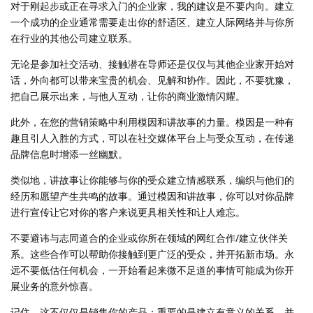
对于刚起步或正在寻求入门的企业家，我的建议是不要内向。建立
一个成功的企业通常需要走出你的舒适区、建立人际网络并与你所
在行业的其他公司建立联系。
无论是参加社交活动、接触潜在导师还是仅仅与其他企业家开始对
话，外向都可以带来宝贵的机会、见解和协作。因此，不要犹豫，
把自己展示出来，与他人互动，让你的商业激情闪耀。
此外，在您的营销策略中利用模因和讲故事的力量。模因是一种有
趣且引人入胜的方式，可以在社交媒体平台上与受众互动，在传递
品牌信息时增添一丝幽默。
类似地，讲故事让你能够与你的受众建立情感联系，编织与他们的
经历和愿望产生共鸣的故事。通过模因和讲故事，你可以对你品牌
进行宣传让它对你的客户来说更具相关性和让人难忘。
不要避讳与志同道合的企业或你所在领域的网红合作/建立伙伴关
系。这些合作可以帮助你接触到更广泛的受众，并开拓新市场。永
远不要低估任何机会，一开始看起来微不足道的事情可能成为你开
展业务的意外惊喜。
记住，这不仅仅是销售你的产品；重要的是建立有意义的关系，并