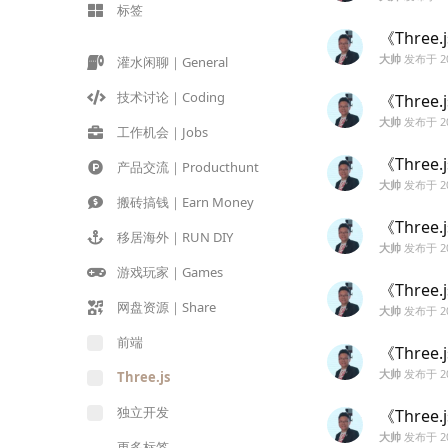
标签
《Three
大帅
发布于
2
灌水闲聊｜General
技术讨论｜Coding
《Three
大帅
发布于
2
工作机会｜Jobs
《Three.
产品交流｜Producthunt
大帅
发布于
2
搬砖搞钱｜Earn Money
《Three
移居海外｜RUN DIY
大帅
发布于
2
游戏玩家｜Games
《Three
网盘资源｜Share
大帅
发布于
2
前端
《Three
大帅
发布于
2
Three.js
独立开发
《Three
大帅
发布于
2
更多标签...