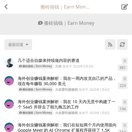
搬砖搞钱｜Earn Money
搬砖搞钱｜Earn Money
最新回复
几个适合自媒体持续做内容的赛道
0
0
条
大帅
发布于
2025年3月2日
搬砖搞钱｜Earn Money
881
海外创业赚钱案例解析：我在一周内攻克自己的产品，
0
0
条
现在每年赚取 30,000 美元
224
大叔爱吃猕猴桃
发布于
2025年1月6日
搬砖搞钱｜Earn Money
海外创业赚钱案例解析：我在 10 天内无意中构建了一
0
0
条
个 SaaS 并辞去了朝九晚五的工作
194
大叔爱吃猕猴桃
发布于
2025年1月6日
搬砖搞钱｜Earn Money
海外创业赚钱案例解析：我们在短短两个月内使用面向
0
0
条
Google Meet 的 AI Chrome 扩展程序获得了 1.5K