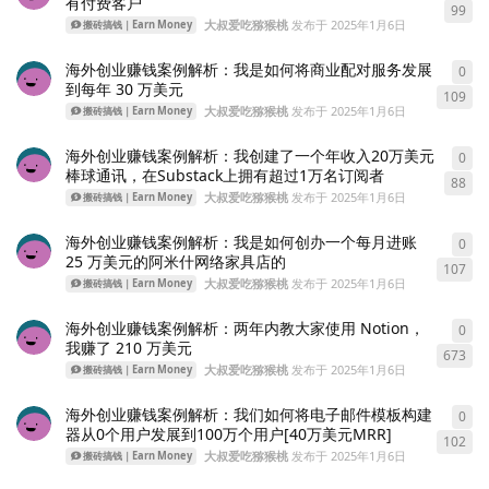
有付费客户
99
大叔爱吃猕猴桃
发布于
2025年1月6日
搬砖搞钱｜Earn Money
海外创业赚钱案例解析：我是如何将商业配对服务发展
0
0
条
到每年 30 万美元
109
大叔爱吃猕猴桃
发布于
2025年1月6日
搬砖搞钱｜Earn Money
海外创业赚钱案例解析：我创建了一个年收入20万美元
0
0
条
棒球通讯，在Substack上拥有超过1万名订阅者
88
大叔爱吃猕猴桃
发布于
2025年1月6日
搬砖搞钱｜Earn Money
海外创业赚钱案例解析：我是如何创办一个每月进账
0
0
条
25 万美元的阿米什网络家具店的
107
大叔爱吃猕猴桃
发布于
2025年1月6日
搬砖搞钱｜Earn Money
海外创业赚钱案例解析：两年内教大家使用 Notion，
0
0
条
我赚了 210 万美元
673
大叔爱吃猕猴桃
发布于
2025年1月6日
搬砖搞钱｜Earn Money
海外创业赚钱案例解析：我们如何将电子邮件模板构建
0
0
条
器从0个用户发展到100万个用户[40万美元MRR]
102
大叔爱吃猕猴桃
发布于
2025年1月6日
搬砖搞钱｜Earn Money