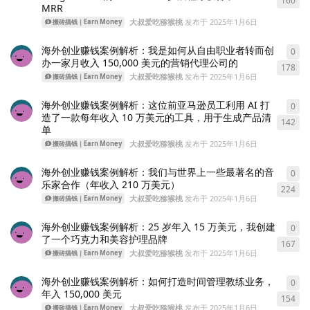
160
MRR
大叔爱吃猕猴桃
发布于
2025年1月6日
搬砖搞钱｜Earn Money
海外创业赚钱案例解析：我是如何从自由职业者转而创
0
0
条
办一家月收入 150,000 美元的营销代理公司的
178
大叔爱吃猕猴桃
发布于
2025年1月6日
搬砖搞钱｜Earn Money
海外创业赚钱案例解析：这位前亚马逊员工利用 AI 打
0
0
条
造了一款每年收入 10 万美元的工具，用于生成产品清
142
单
大叔爱吃猕猴桃
发布于
2025年1月6日
搬砖搞钱｜Earn Money
海外创业赚钱案例解析：我们与世界上一些最著名的音
0
0
条
乐家合作（年收入 210 万美元）
224
大叔爱吃猕猴桃
发布于
2025年1月6日
搬砖搞钱｜Earn Money
海外创业赚钱案例解析：25 岁年入 15 万美元，我创建
0
0
条
了一个巧克力和美容护理品牌
167
大叔爱吃猕猴桃
发布于
2025年1月6日
搬砖搞钱｜Earn Money
海外创业赚钱案例解析：如何打造时间管理教练业务，
0
0
条
年入 150,000 美元
154
大叔爱吃猕猴桃
发布于
2025年1月6日
搬砖搞钱｜Earn Money